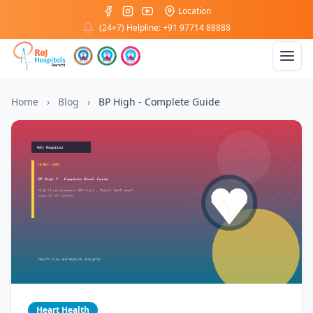
Location
(24×7) Helpline: +91 97714 88888
Home
›
Blog
›
BP High - Complete Guide
Heart Health