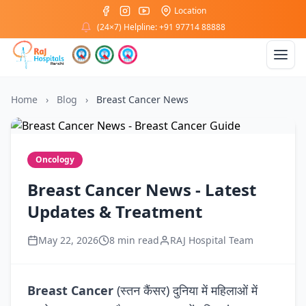
Location
(24×7) Helpline: +91 97714 88888
Home
›
Blog
›
Breast Cancer News
Oncology
Breast Cancer News - Latest
Updates & Treatment
May 22, 2026
8 min read
RAJ Hospital Team
Breast Cancer
(स्तन कैंसर) दुनिया में महिलाओं में