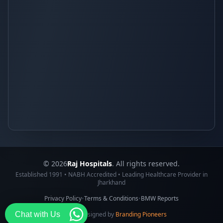
© 2026
Raj Hospitals
. All rights reserved.
Established 1991 • NABH Accredited • Leading Healthcare Provider in
Jharkhand
Privacy Policy
•
Terms & Conditions
•
BMW Reports
Chat with Us
Made & Designed by
Branding Pioneers