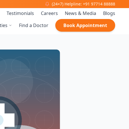
(24×7) Helpline: +91 97714 88888
Testimonials
Careers
News & Media
Blogs
ties
Find a Doctor
Book Appointment