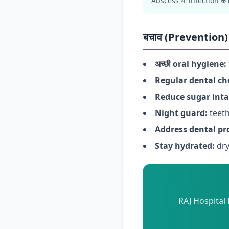
Abscess या infection के
बचाव (Prevention) 
अच्छी oral hygiene:
Regular dental ch
Reduce sugar inta
Night guard:
teeth
Address dental pr
Stay hydrated:
dry
RAJ Hospital 