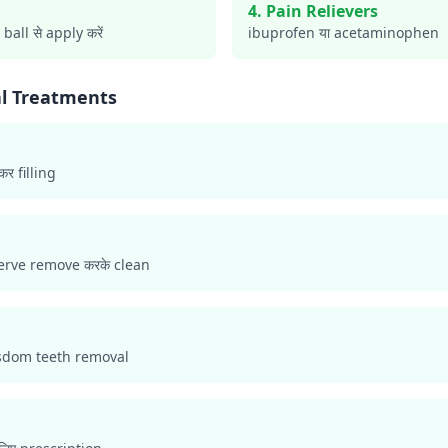
4. Pain Relievers
all से apply करें
ibuprofen या acetaminophen
al Treatments
कर filling
nerve remove करके clean
wisdom teeth removal