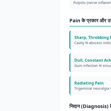
Pulpitis (nerve inflam
Pain के प्रकार और उ
Sharp, Throbbing 
Cavity या abscess indic
Dull, Constant Ac
Gum infection या sinus p
Radiating Pain
Trigeminal neuralgia या
निदान (Diagnosis) कै