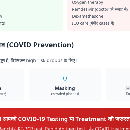
Oxygen therapy
Remdesivir (doctor की सलाह से)
)
Dexamethasone
nts
ICU care (गंभीर cases में)
चाव (COVID Prevention)
ूर्ण है, विशेषकर high-risk groups के लिए।
n
Masking
H
वाएं
crowded places में
नि
या आपको COVID-19 Testing या Treatment की जरूरत 
Ranchi में RT-PCR test, Rapid Antigen test, और COVID treatment