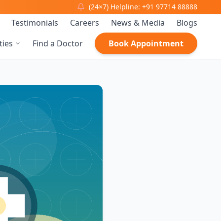
(24×7) Helpline: +91 97714 88888
Testimonials
Careers
News & Media
Blogs
ties
Find a Doctor
Book Appointment