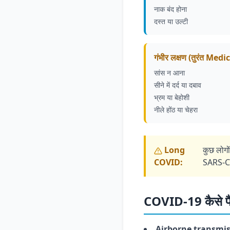
नाक बंद होना
दस्त या उल्टी
गंभीर लक्षण (तुरंत Medi
सांस न आना
सीने में दर्द या दबाव
भ्रम या बेहोशी
नीले होंठ या चेहरा
Long
कुछ लोग
COVID:
SARS-Co
COVID-19 कैसे फ
Airborne transmi