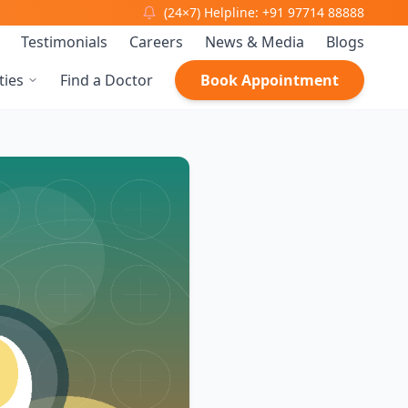
(24×7) Helpline: +91 97714 88888
Testimonials
Careers
News & Media
Blogs
ties
Find a Doctor
Book Appointment