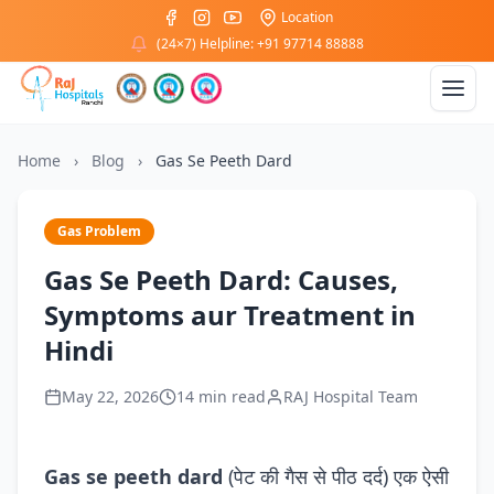
Location
(24×7) Helpline: +91 97714 88888
Home
›
Blog
›
Gas Se Peeth Dard
Gas Problem
Gas Se Peeth Dard: Causes,
Symptoms aur Treatment in
Hindi
May 22, 2026
14 min read
RAJ Hospital Team
Gas se peeth dard
(पेट की गैस से पीठ दर्द) एक ऐसी