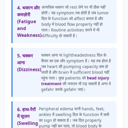
अत्यधिक थकान जो rest लेने पर भी ठीक नहीं
4. थकान और
होती। यह symptom तब होती है जब tumor
कमज़ोरी
दिल के function को affect करता है और
(Fatigue
body में blood flow properly नहीं हो
and
पाता। Routine activities करने में भी
Weakness)
difficulty हो सकती है।
चक्कर आना या lightheadedness दिल के
5. चक्कर
कैंसर का एक और symptom है। यह तब होता है
आना
जब heart की pumping capacity कम हो
(Dizziness)
जाती है और brain में sufficient blood नहीं
पहुंच पाता। कुछ patients को
head injury
treatment
की जरूरत भी पड़ सकती है अगर वे
gefahr करके gefahr जाएं।
Peripheral edema यानी hands, feet,
6. हाथ-पैरों
ankles में swelling दिल के function में कमी
में सूजन
का sign हो सकता है। जब दिल properly
(Swelling
pump नहीं कर पाता, तो blood body के