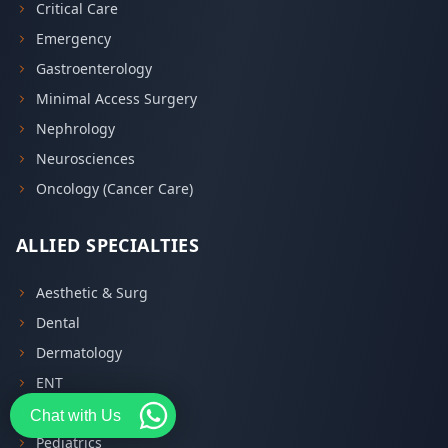
Critical Care
Emergency
Gastroenterology
Minimal Access Surgery
Nephrology
Neurosciences
Oncology (Cancer Care)
ALLIED SPECIALTIES
Aesthetic & Surg
Dental
Dermatology
ENT
Eye Care
Chat with Us
Pediatrics