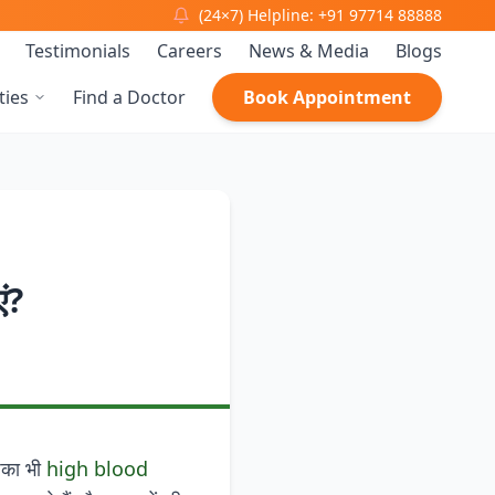
(24×7) Helpline: +91 97714 88888
Testimonials
Careers
News & Media
Blogs
ties
Find a Doctor
Book Appointment
ं?
पका भी
high blood