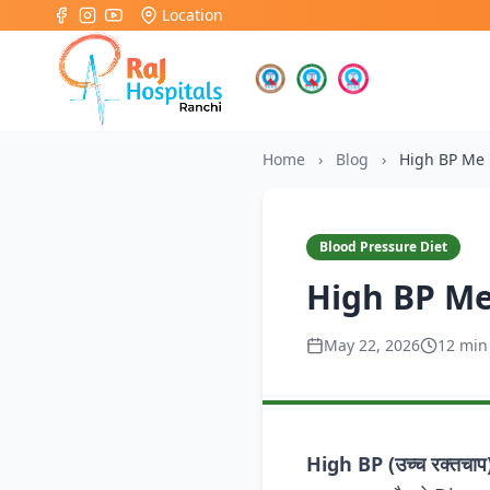
Location
Home
›
Blog
›
High BP Me
Blood Pressure Diet
High BP Me Ky
May 22, 2026
12 min
High BP (उच्च रक्तचाप