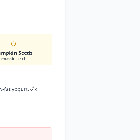
umpkin Seeds
Potassium rich
low-fat yogurt, और