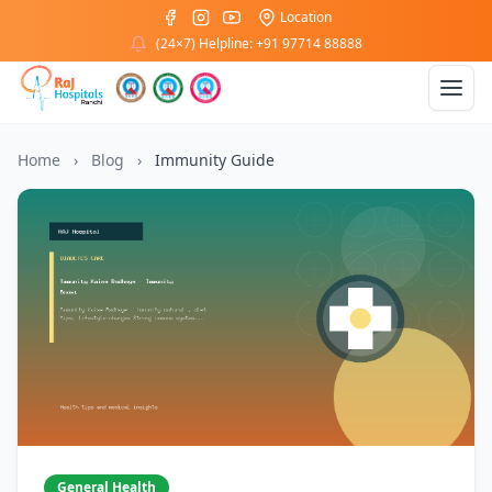
Location
(24×7) Helpline: +91 97714 88888
Home
›
Blog
›
Immunity Guide
General Health