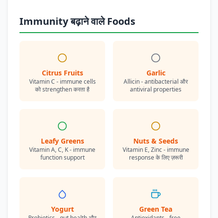
Immunity बढ़ाने वाले Foods
Citrus Fruits
Garlic
Vitamin C - immune cells
Allicin - antibacterial और
को strengthen करता है
antiviral properties
Leafy Greens
Nuts & Seeds
Vitamin A, C, K - immune
Vitamin E, Zinc - immune
function support
response के लिए ज़रूरी
Yogurt
Green Tea
Probiotics - gut health और
Antioxidants - free