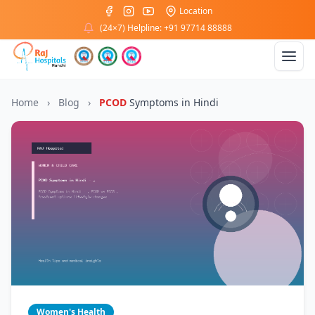
Location
(24×7) Helpline: +91 97714 88888
Home
›
Blog
›
PCOD
Symptoms in Hindi
Women's Health