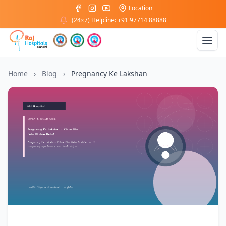
Location
(24×7) Helpline: +91 97714 88888
Home
›
Blog
›
Pregnancy Ke Lakshan