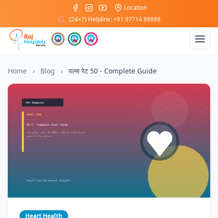
Location
(24×7) Helpline: +91 97714 88888
Home
›
Blog
›
पल्स रेट 50 - Complete Guide
Heart Health