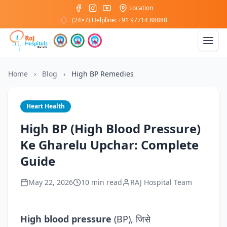
Location
(24×7) Helpline: +91 97714 88888
Home
›
Blog
›
High BP Remedies
Heart Health
High BP (High Blood Pressure)
Ke Gharelu Upchar: Complete
Guide
May 22, 2026
10 min read
RAJ Hospital Team
High blood pressure
(BP), जिसे