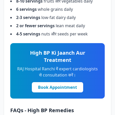
8-10 servings
fruits और vegetables daily
6 servings
whole grains daily
2-3 servings
low-fat dairy daily
2 or fewer servings
lean meat daily
4-5 servings
nuts और seeds per week
High BP Ki Jaanch Aur
Treatment
RAJ Hospital Ranchi में expert cardiologists
से consultation करें।
Book Appointment
FAQs - High BP Remedies