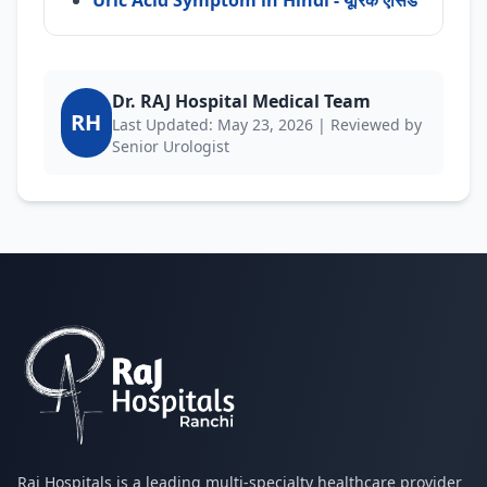
Uric Acid Symptom in Hindi - यूरिक एसिड
Dr. RAJ Hospital Medical Team
RH
Last Updated: May 23, 2026 | Reviewed by
Senior Urologist
Raj Hospitals is a leading multi-specialty healthcare provider