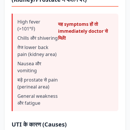
High fever
यह symptoms हों तो
(>101°F)
immediately doctor से
Chills और shivering
मिलें!
तेज lower back
pain (kidney area)
Nausea और
vomiting
बड़े prostate से pain
(perineal area)
General weakness
और fatigue
UTI के कारण (Causes)