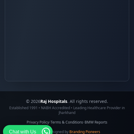
© 2026
Raj Hospitals
. All rights reserved.
Established 1991 • NABH Accredited • Leading Healthcare Provider in
Jharkhand
Privacy Policy
•
Terms & Conditions
•
BMW Reports
Chat with Us
Made & Designed by
Branding Pioneers