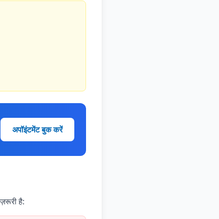
अपॉइंटमेंट बुक करें
़रूरी है: