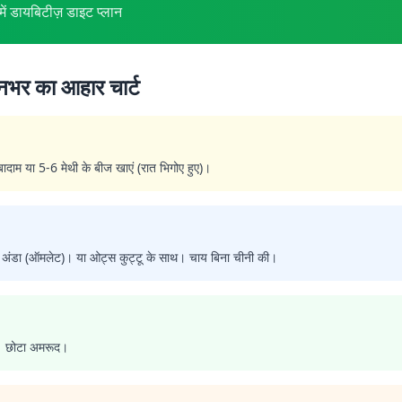
 डायबिटीज़ डाइट प्लान
िनभर का आहार चार्ट
ादाम या 5-6 मेथी के बीज खाएं (रात भिगोए हुए)।
+ 1 अंडा (ऑमलेट)। या ओट्स कुट्टू के साथ। चाय बिना चीनी की।
 1 छोटा अमरूद।