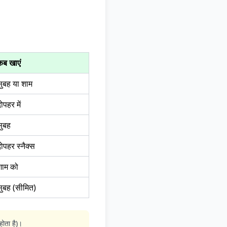
कब खाएं
सुबह या शाम
ोपहर में
सुबह
ोपहर स्नैक्स
शाम को
सुबह (सीमित)
होता है)।