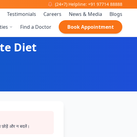
(24×7) Helpline: +91 97714 88888
Testimonials
Careers
News & Media
Blogs
ties
Find a Doctor
Book Appointment
lete Diet
 छोड़ें और न बदलें।