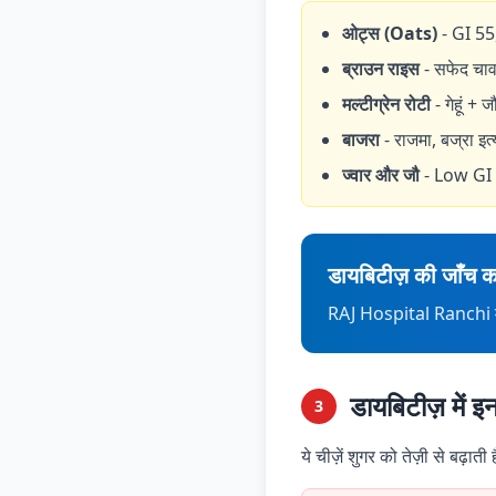
ओट्स (Oats)
- GI 55,
ब्राउन राइस
- सफेद चाव
मल्टीग्रेन रोटी
- गेहूं + 
बाजरा
- राजमा, बज्रा इत्
ज्वार और जौ
- Low GI
डायबिटीज़ की जाँच कर
RAJ Hospital Ranchi में
डायबिटीज़ में 
3
ये चीज़ें शुगर को तेज़ी से बढ़ा