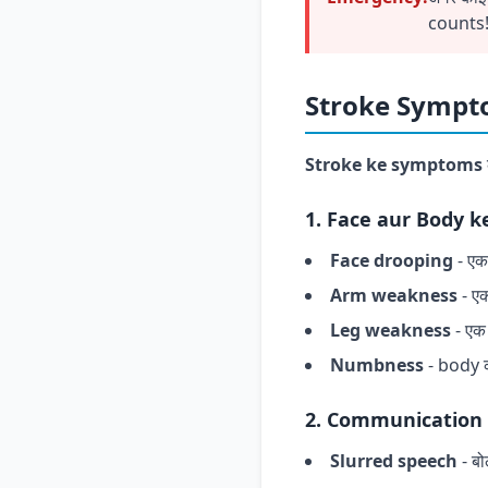
counts
Stroke Sympto
Stroke ke symptoms
1. Face aur Body 
Face drooping
- एक
Arm weakness
- ए
Leg weakness
- एक
Numbness
- body क
2. Communication
Slurred speech
- बो