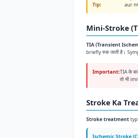
Tip:
aur m
Mini-Stroke (T
TIA (Transient Ischem
briefly रुक जाती है। Symp
Important:
TIA के ब
तो भी im
Stroke Ka Tr
Stroke treatment
typ
Ischemic Stroke (C