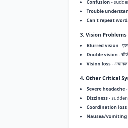
Confusion
- sudden
Trouble understa
Can't repeat word
3. Vision Problems
Blurred vision
- एक 
Double vision
- चीजे
Vision loss
- अचानक ए
4. Other Critical 
Severe headache
-
Dizziness
- suddenl
Coordination loss
Nausea/vomiting