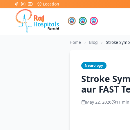
Location
Home
›
Blog
›
Stroke Sym
Neurology
Stroke Sym
aur FAST T
May 22, 2026
11 min