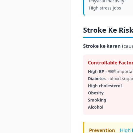
Physical inactivity
High stress jobs
Stroke Ke Risk
Stroke ke karan
(caus
Controllable Facto
High BP
- सबसे importan
Diabetes
- blood sugar
High cholesterol
Obesity
Smoking
Alcohol
Prevention
High 