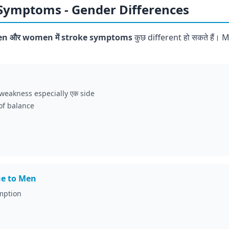
e Symptoms - Gender Differences
n और women में stroke symptoms
कुछ different हो सकते हैं। 
eakness especially एक side
of balance
s
ue to Men
mption