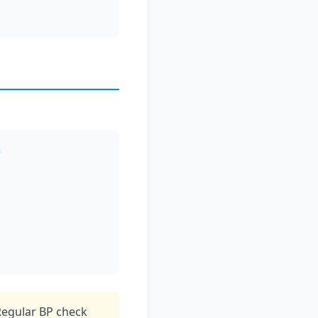
s
 Regular BP check