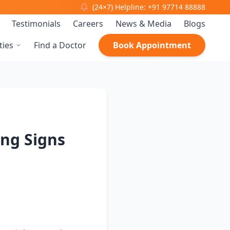
(24×7) Helpline: +91 97714 88888
Testimonials
Careers
News & Media
Blogs
ties
Find a Doctor
Book Appointment
ing Signs