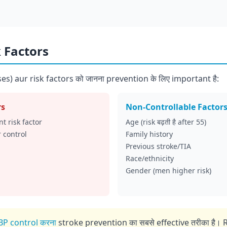
 Factors
es) aur risk factors को जानना prevention के लिए important है:
rs
Non-Controllable Factor
t risk factor
Age (risk बढ़ती है after 55)
 control
Family history
Previous stroke/TIA
Race/ethnicity
Gender (men higher risk)
BP control करना
stroke prevention का सबसे effective तरीका है।