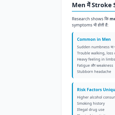
Men में Strok
Research shows कि
me
symptoms भी होती हैं:
Common in Men
Sudden numbness या w
Trouble walking, loss 
Heavy feeling in limb
Fatigue और weakness
Stubborn headache
Risk Factors Uniq
Higher alcohol consu
Smoking history
Illegal drug use