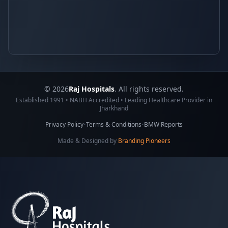
© 2026
Raj Hospitals
. All rights reserved.
Established 1991 • NABH Accredited • Leading Healthcare Provider in
Jharkhand
Privacy Policy
•
Terms & Conditions
•
BMW Reports
Made & Designed by
Branding Pioneers