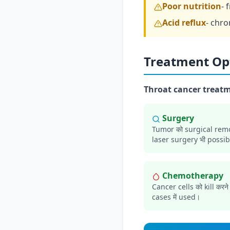
Poor nutrition
- 
Acid reflux
- chr
Treatment Opti
Throat cancer treat
Surgery
Tumor को surgical remova
laser surgery भी possib
Chemotherapy
Cancer cells को kill कर
cases में used।