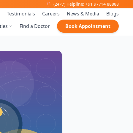
(24×7) Helpline: +91 97714 88888
Testimonials
Careers
News & Media
Blogs
ties
Find a Doctor
Book Appointment