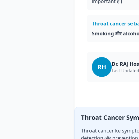
important है।
Throat cancer se b
Smoking और alcohol छो
Dr. RAJ Ho
RH
Last Updated
Throat Cancer Symptom
Throat cancer ke symptoms
detection और prevention