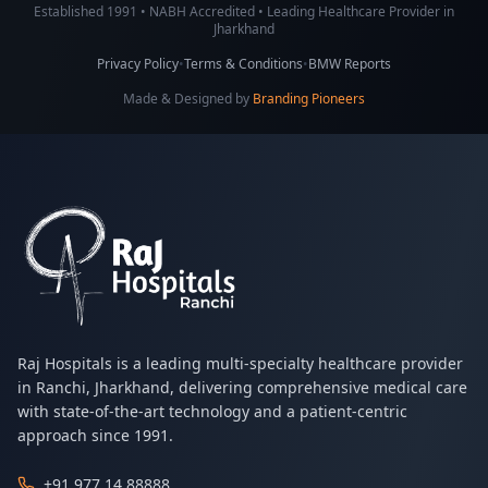
Established 1991 • NABH Accredited • Leading Healthcare Provider in
Jharkhand
Privacy Policy
•
Terms & Conditions
•
BMW Reports
Made & Designed by
Branding Pioneers
Raj Hospitals is a leading multi-specialty healthcare provider
in Ranchi, Jharkhand, delivering comprehensive medical care
with state-of-the-art technology and a patient-centric
approach since 1991.
+91 977 14 88888